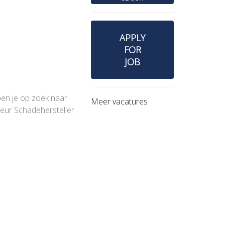
APPLY
FOR
JOB
ben je op zoek naar
Meer vacatures
eur Schadehersteller