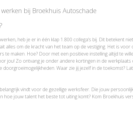
e werken bij Broekhuis Autoschade
?
 werken, heb je er in één klap 1.800 collega’s bij. Dit betekent nie
it alles om de kracht van het team op de vestiging. Het is voor
e maken. Hoe? Door met een positieve instelling altijd te will
or jou! Zo ontvang je onder andere kortingen in de werkplaats 
vele doorgroeimogelijkheden. Waar zie jij jezelf in de toekomst?
belangrijk vindt voor de gezellige werksfeer. Die jouw persoonlij
n hoe jouw talent het beste tot uiting komt? Kom Broekhuis ve