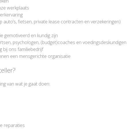
eken
nze werkplaats
werkervaring
 auto’s, fietsen, private lease contracten en verzekeringen)
e gemotiveerd en kundig zijn
artsen, psychologen, (budget)coaches en voedingsdeskundigen
bij ons familiebedrijf
innen een mensgerichte organisatie
eller?
ng van wat je gaat doen:
te reparaties