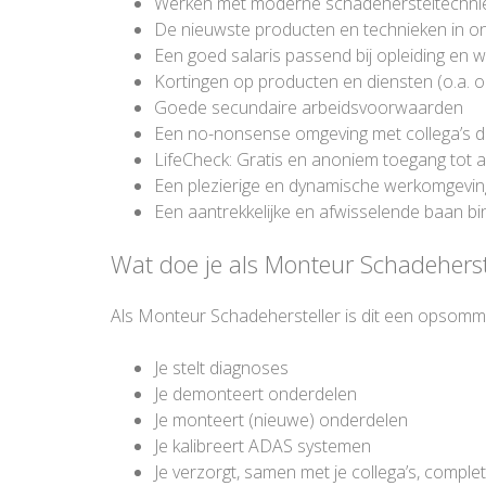
Werken met moderne schadehersteltechni
De nieuwste producten en technieken in o
Een goed salaris passend bij opleiding en 
Kortingen op producten en diensten (o.a. op
Goede secundaire arbeidsvoorwaarden
Een no-nonsense omgeving met collega’s di
LifeCheck: Gratis en anoniem toegang tot 
Een plezierige en dynamische werkomgeving 
Een aantrekkelijke en afwisselende baan b
Wat doe je als Monteur Schadeherst
Als Monteur Schadehersteller is dit een opsommi
Je stelt diagnoses
Je demonteert onderdelen
Je monteert (nieuwe) onderdelen
Je kalibreert ADAS systemen
Je verzorgt, samen met je collega’s, comple