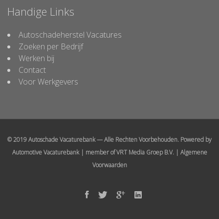
Handige Links
Autoschadeherstel Vacatures
Zoeken per Bedrijf
Werken bij
Contact
Voor Werkgevers
© 2019 Autoschade Vacaturebank — Alle Rechten Voorbehouden. Powered by
Automotive Vacaturebank
| member of
VRT Media Groep B.V.
|
Algemene
Voorwaarden
Facebook
Twitter
Google
Linked
In