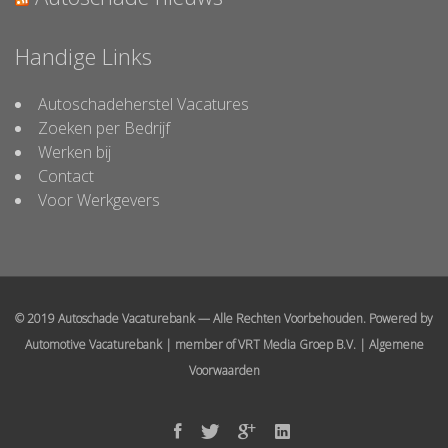
Handige Links
Autoschadeherstel Vacatures
Zoeken per Bedrijf
Werken bij
Contact
Voor Werkgevers
© 2019 Autoschade Vacaturebank — Alle Rechten Voorbehouden. Powered by
Automotive Vacaturebank
| member of
VRT Media Groep B.V.
|
Algemene
Voorwaarden
Facebook
Twitter
Google
Linked