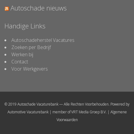
Autoschade nieuws
Handige Links
Autoschadeherstel Vacatures
Zoeken per Bedrijf
Werken bij
Contact
Voor Werkgevers
© 2019 Autoschade Vacaturebank — Alle Rechten Voorbehouden. Powered by
Automotive Vacaturebank
| member of
VRT Media Groep B.V.
|
Algemene
Voorwaarden