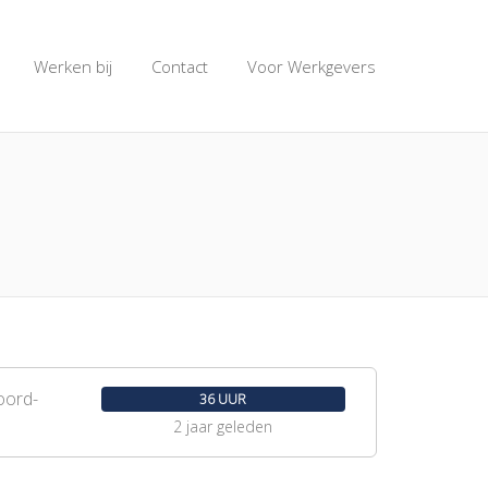
Werken bij
Contact
Voor Werkgevers
oord-
36 UUR
2 jaar geleden