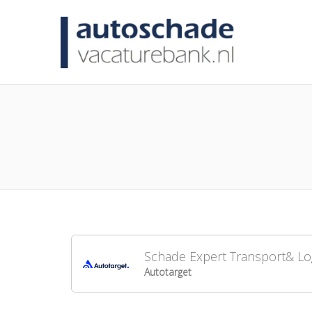
AUTO
Schade Expert Transport& Log
Autotarget