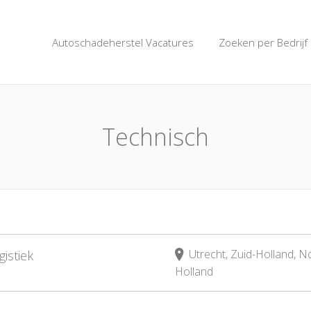
SCHADEVACATUREBANK.
Autoschadeherstel Vacatures
Zoeken per Bedrijf
Technisch
Utrecht, Zuid-Holland, N
istiek
Holland