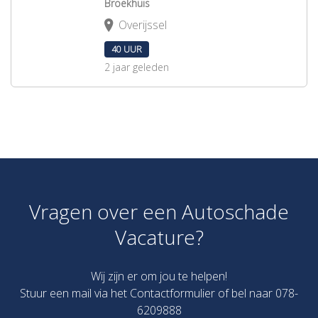
Broekhuis
Overijssel
40 UUR
2 jaar geleden
Vragen over een Autoschade
Vacature?
Wij zijn er om jou te helpen!
Stuur een mail via het
Contactformulier
of bel naar 078-
6209888