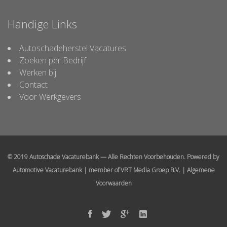
Handige Links
Autoschadeherstel Vacatures
Zoeken per Bedrijf
Werken bij
Contact
Voor Werkgevers
© 2019 Autoschade Vacaturebank — Alle Rechten Voorbehouden. Powered by
Automotive Vacaturebank
| member of
VRT Media Groep B.V.
|
Algemene
Voorwaarden
Facebook
Twitter
Google
Linked