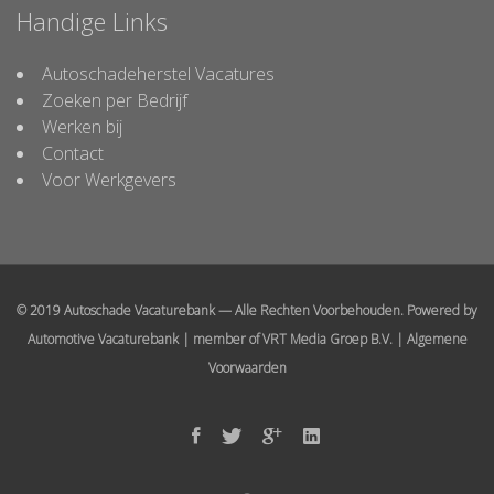
Handige Links
Autoschadeherstel Vacatures
Zoeken per Bedrijf
Werken bij
Contact
Voor Werkgevers
© 2019 Autoschade Vacaturebank — Alle Rechten Voorbehouden. Powered by
Automotive Vacaturebank
| member of
VRT Media Groep B.V.
|
Algemene
Voorwaarden
Facebook
Twitter
Google
Linked
In