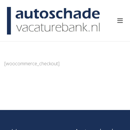
AUTOSCH
Me
[woocommerce_checkout]